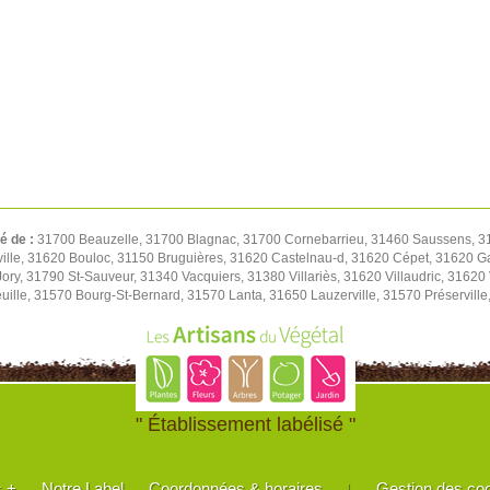
té de :
31700 Beauzelle, 31700 Blagnac, 31700 Cornebarrieu, 31460 Saussens, 313
le, 31620 Bouloc, 31150 Bruguières, 31620 Castelnau-d, 31620 Cépet, 31620 Ga
ory, 31790 St-Sauveur, 31340 Vacquiers, 31380 Villariès, 31620 Villaudric, 3162
uille, 31570 Bourg-St-Bernard, 31570 Lanta, 31650 Lauzerville, 31570 Préservill
" Établissement labélisé "
s +
Notre Label
Coordonnées & horaires
Gestion des co
|