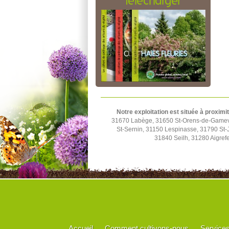
télécharger
Notre exploitation est située à proximi
31670 Labège, 31650 St-Orens-de-Gamevil
St-Sernin, 31150 Lespinasse, 31790 St-J
31840 Seilh, 31280 Aigrefe
Accueil
Comment cultivons-nous
Service