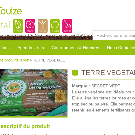
Toulze
tal
tions
Agenda jardin
Coordonnées & Horaires
Nous Contacte
os produits jardin
> TERRE VEGETALE
TERRE VEGETA
Marque :
SECRET VERT
La terre végétale est idéale pour
Elle allège les terres lourdes et
trop sec ou pauvre. Elle permet 
retenir les éléments fertilisants 
escriptif du produit