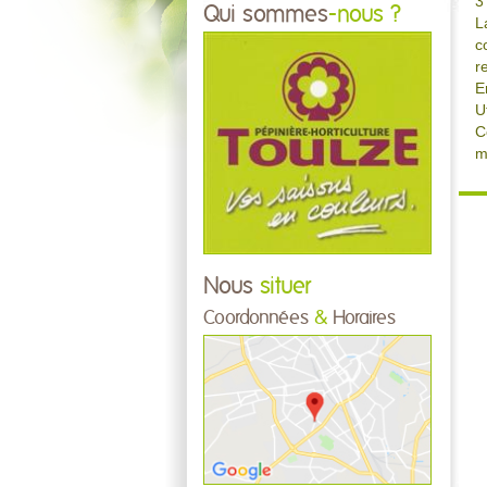
3
Qui sommes
-nous ?
L
c
r
E
U
C
m
Nous
situer
Coordonnées
&
Horaires