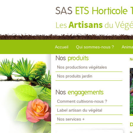
SAS
ETS Horticole 
Artisans
Végé
Les
du
Accueil
Qui sommes-nous ?
Anima
Nos
produits
N
Nos productions végétales
Nos produits jardin
Nos
engagements
Comment cultivons-nous ?
Label artisan du végétal
Nos services +
D