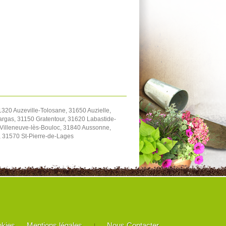
20 Auzeville-Tolosane, 31650 Auzielle,
rgas, 31150 Gratentour, 31620 Labastide-
0 Villeneuve-lès-Bouloc, 31840 Aussonne,
e, 31570 St-Pierre-de-Lages
okies
Mentions légales
Nous Contacter
|