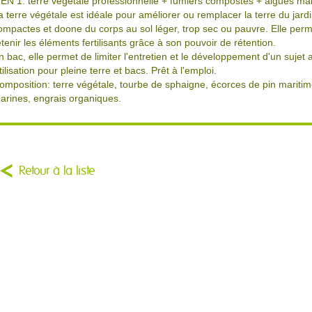
 EN 1: terre végétale professionnelle + fumiers compostés + algues ma
a terre végétale est idéale pour améliorer ou remplacer la terre du jardin
ompactes et doone du corps au sol léger, trop sec ou pauvre. Elle perm
etenir les éléments fertilisants grâce à son pouvoir de rétention.
n bac, elle permet de limiter l'entretien et le développement d'un sujet a
tilisation pour pleine terre et bacs. Prêt à l'emploi.
omposition: terre végétale, tourbe de sphaigne, écorces de pin mariti
arines, engrais organiques.
Retour à la liste