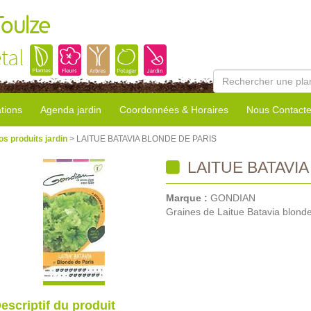
Toulze
tal
tions
Agenda jardin
Coordonnées & Horaires
Nous Contacte
os produits jardin
> LAITUE BATAVIA BLONDE DE PARIS
LAITUE BATAVIA
Marque :
GONDIAN
Graines de Laitue Batavia blonde
escriptif du produit