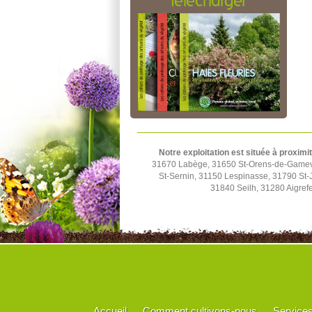
télécharger
Notre exploitation est située à proximi
31670 Labège, 31650 St-Orens-de-Gamevil
St-Sernin, 31150 Lespinasse, 31790 St-J
31840 Seilh, 31280 Aigrefe
Accueil
Comment cultivons-nous
Service