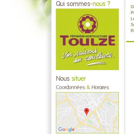
Qui sommes
-nous ?
G
P
L
S
R
Nous
situer
Coordonnées
&
Horaires