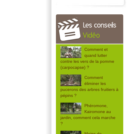
Les conseils
Vidéo
Comment et
quand lutter
contre les vers de la pomme
(carpocapse) ?
Comment
éliminer les
pucerons des arbres fruitiers à
pépins ?
Phéromone,
Kairomone au
jardin, comment cela marche
?
Moins de