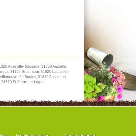
20 Auzeville-Tolosane, 31650 Auzielle,
rgas, 31150 Gratentour, 31620 Labastide-
0 Villeneuve-lès-Bouloc, 31840 Aussonne,
e, 31570 St-Pierre-de-Lages
okies
Mentions légales
Nous Contacter
|