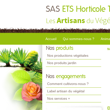
SAS
ETS Horticole 
Artisans
Végé
Les
du
Accueil
Qui sommes-nous ?
Anima
Nos
produits
N
Nos productions végétales
Nos produits jardin
Nos
engagements
Comment cultivons-nous ?
Label artisan du végétal
Nos services +
D