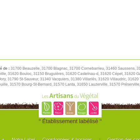
té de :
31700 Beauzelle, 31700 Blagnac, 31700 Cornebarrieu, 31460 Saussens, 313
le, 31620 Bouloc, 31150 Bruguières, 31620 Castelnau-d, 31620 Cépet, 31620 Ga
ory, 31790 St-Sauveur, 31340 Vacquiers, 31380 Villariès, 31620 Villaudric, 3162
uille, 31570 Bourg-St-Bernard, 31570 Lanta, 31650 Lauzerville, 31570 Préservill
" Établissement labélisé "
s +
Notre Label
Coordonnées & horaires
Gestion des co
|