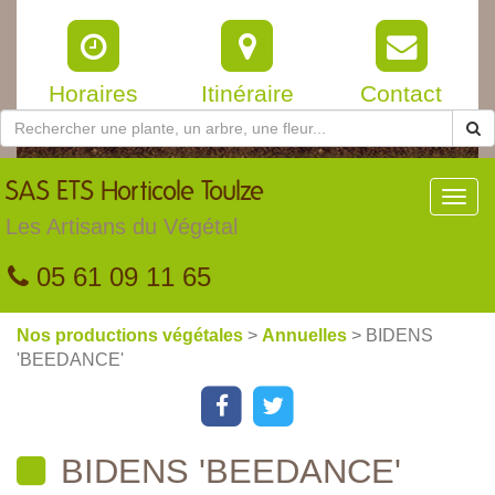
Horaires
Itinéraire
Contact
SAS
ETS Horticole Toulze
Toggl
navig
Les Artisans du Végétal
05 61 09 11 65
Nos productions végétales
>
Annuelles
> BIDENS
'BEEDANCE'
BIDENS 'BEEDANCE'