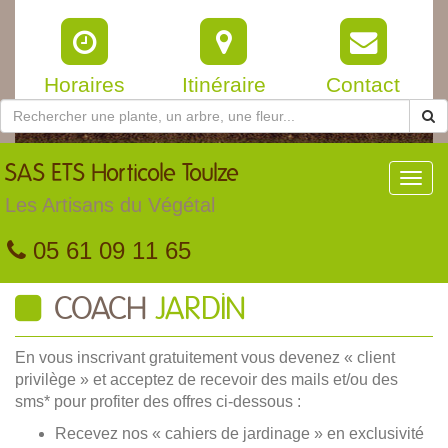
Horaires
Itinéraire
Contact
SAS
ETS Horticole Toulze
Toggl
navig
Les Artisans du Végétal
05 61 09 11 65
COACH
JARDIN
En vous inscrivant gratuitement vous devenez « client
privilège » et acceptez de recevoir des mails et/ou des
sms* pour profiter des offres ci-dessous :
Recevez nos « cahiers de jardinage » en exclusivité