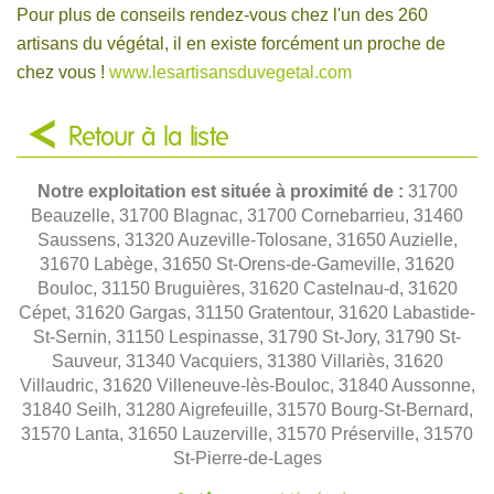
Pour plus de conseils rendez-vous chez l'un des 260
artisans du végétal, il en existe forcément un proche de
chez vous !
www.lesartisansduvegetal.com
Retour à la liste
Notre exploitation est située à proximité de :
31700
Beauzelle, 31700 Blagnac, 31700 Cornebarrieu, 31460
Saussens, 31320 Auzeville-Tolosane, 31650 Auzielle,
31670 Labège, 31650 St-Orens-de-Gameville, 31620
Bouloc, 31150 Bruguières, 31620 Castelnau-d, 31620
Cépet, 31620 Gargas, 31150 Gratentour, 31620 Labastide-
St-Sernin, 31150 Lespinasse, 31790 St-Jory, 31790 St-
Sauveur, 31340 Vacquiers, 31380 Villariès, 31620
Villaudric, 31620 Villeneuve-lès-Bouloc, 31840 Aussonne,
31840 Seilh, 31280 Aigrefeuille, 31570 Bourg-St-Bernard,
31570 Lanta, 31650 Lauzerville, 31570 Préserville, 31570
St-Pierre-de-Lages