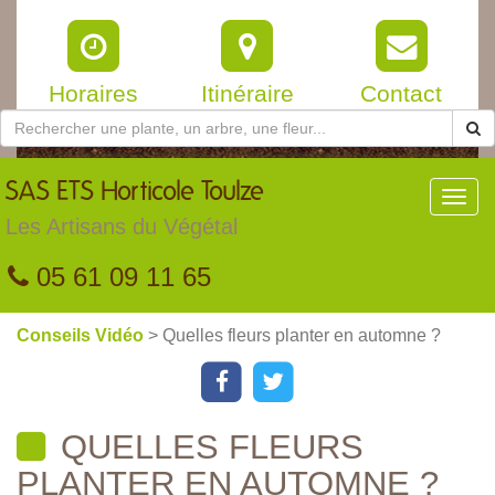
Horaires
Itinéraire
Contact
SAS
ETS Horticole Toulze
Toggl
navig
Les Artisans du Végétal
05 61 09 11 65
Conseils Vidéo
> Quelles fleurs planter en automne ?
QUELLES FLEURS
PLANTER EN AUTOMNE ?